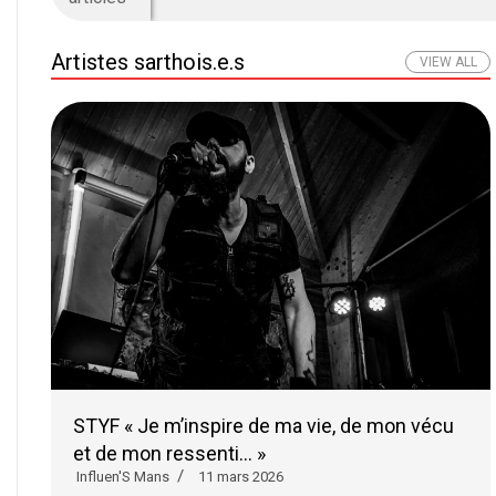
Artistes sarthois.e.s
VIEW ALL
STYF « Je m’inspire de ma vie, de mon vécu
et de mon ressenti… »
Influen'S Mans
11 mars 2026