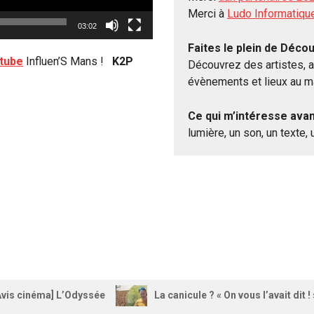
Merci à
Ludo Informatiqu
03:02
Faites le plein de Déco
utube
Influen’S Mans !
K2P
Découvrez des artistes, a
évènements et lieux au ma
Ce qui m’intéresse avan
lumière, un son, un texte, u
Avis cinéma] L’Odyssée
La canicule ? « On vous l’avait dit ! 