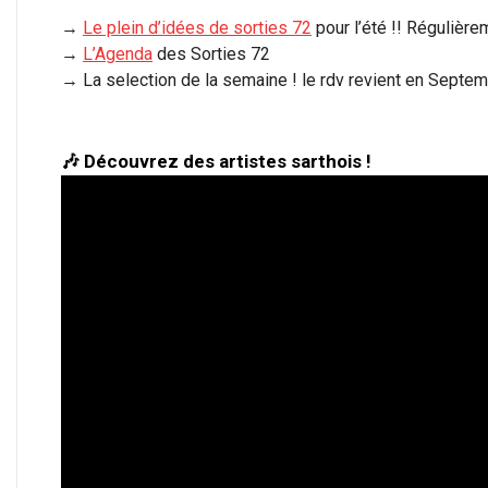
→
Le plein d’idées de sorties 72
pour l’été !! Régulière
→
L’Agenda
des Sorties 72
→ La selection de la semaine ! le rdv revient en Septe
🎶 Découvrez des artistes sarthois !
Lecteur
vidéo