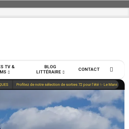
ES TV &
BLOG
CONTACT
LMS
LITTÉRAIRE
Profitez de notre sélection de sorties 72 pour l'été ✨ Le Mans, Sarth
QUES