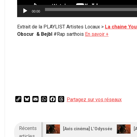
00:00
Extrait de la PLAYLIST Artistes Locaux >
La chaine Yo
Obscur & Bejbl
#Rap sarthois
En savoir +
Copy
Bluesky
Email
WhatsApp
Facebook
Threads
Partagez sur vos réseaux
Link
2024-
12-
Récents
[Avis cinéma] L’Odyssée
[
27
articles