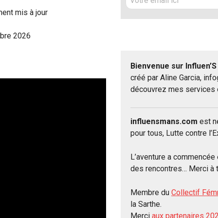
o
ment mis à jour
t
r
mbre 2026
e
e
Bienvenue sur Influen’
m
créé par Aline Garcia, in
a
découvrez mes services d
i
l
*
influensmans.com
est n
pour tous, Lutte contre l’E
L’aventure a commencée 
des rencontres… Merci à t
Membre du
Collectif Fém
la Sarthe.
Merci
aux partenaires 2