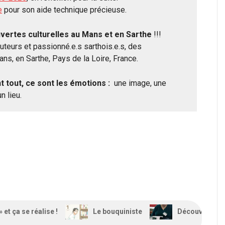
e
pour son aide technique précieuse.
uvertes culturelles au Mans et
en
Sarthe
!!!
uteurs et passionné.e.s sarthois.e.s, des
ns, en Sarthe, Pays de la Loire, France.
t tout, ce sont les émotions :
une image, une
n lieu.
» et ça se réalise !
Le bouquiniste
Découverte d’