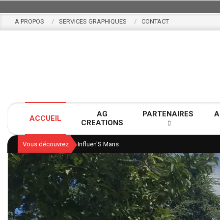
Skip
to
A PROPOS
SERVICES GRAPHIQUES
CONTACT
content
AG
PARTENAIRES
A
ACCUEIL
CREATIONS
Vous découvrez
Influen'S Mans