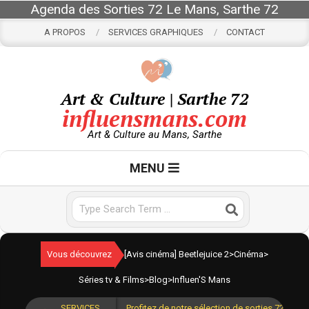
Skip
Agenda des Sorties 72 Le Mans, Sarthe 72
to
A PROPOS
SERVICES GRAPHIQUES
CONTACT
content
Art & Culture | Sarthe 72
influensmans.com
Art & Culture au Mans, Sarthe
Primary
MENU
Navigation
Menu
Search
Vous découvrez
[Avis cinéma] Beetlejuice 2
>
Cinéma
>
Séries tv & Films
>
Blog
>
Influen'S Mans
SERVICES
Profitez de notre sélection de sorties 72 pour