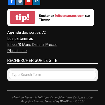
tip!
Soutenez
influensmans.com
sur
Tipeee
Agenda
des sorties 72
Les partenaires
Influen’S Mans Dans la Presse
Plan du site
RECHERCHER SUR LE SITE
Search
Mentions légales & Politique de confidentialité
Designed using
Magazine Booster
. Powered by
WordPress
. © 2026