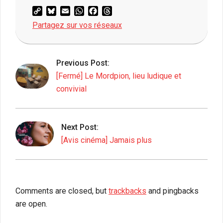
Copy
Bluesky
Email
WhatsApp
Facebook
Threads
Link
Partagez sur vos réseaux
2024-
09-
Previous Post:
13
[Fermé] Le Mordpion, lieu ludique et
convivial
Next Post:
[Avis cinéma] Jamais plus
Comments are closed, but
trackbacks
and pingbacks
are open.