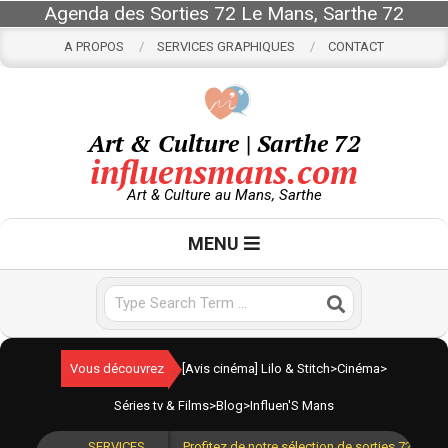
Skip
Agenda des Sorties 72 Le Mans, Sarthe 72
to
A PROPOS
SERVICES GRAPHIQUES
CONTACT
content
Art & Culture | Sarthe 72
influensmans.com
Art & Culture au Mans, Sarthe
Primary
MENU
Navigation
Menu
Search
Vous découvrez
[Avis cinéma] Lilo & Stitch
>
Cinéma
>
Séries tv & Films
>
Blog
>
Influen'S Mans
SERVICES
Profitez de notre sélection de sorties 72 pour