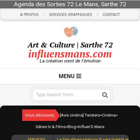
Skip
Agenda des Sorties 72 Le Mans, Sarthe 72
to
A PROPOS
SERVICES GRAPHIQUES
CONTACT
content
Art & Culture | Sarthe 72
influensmans.com
La création vient de l'émotion
Primary
MENU
Navigation
Menu
Search
Vous découvrez
[Avis cinéma] Twisters
>
Cinéma
>
Séries tv & Films
>
Blog
>
Influen'S Mans
SERVICES
Le Site alinegcreations.fr sera bientôt en lign