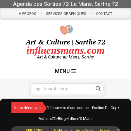
Skip
Agenda des Sorties 72 Le Mans, Sarthe 72
to
A PROPOS
SERVICES GRAPHIQUES
CONTACT
content
Art & Culture | Sarthe 72
influensmans.com
Art & Culture au Mans, Sarthe
Primary
MENU
Navigation
Menu
Search
Vous découvrez
Découverte d’une autrice… Pauline Du Grip
>
Auteurs72
>
Blog
>
Influen'S Mans
SERVICES
Profitez de notre sélection de sorties 72 pour