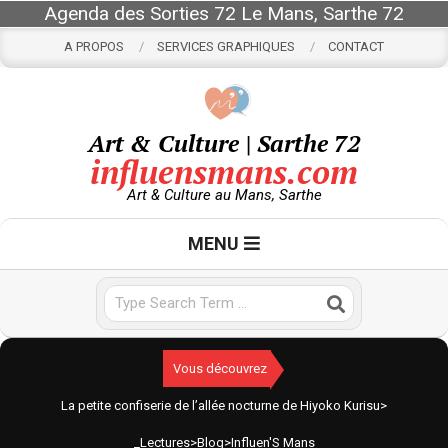
Skip
Agenda des Sorties 72 Le Mans, Sarthe 72
to
A PROPOS
SERVICES GRAPHIQUES
CONTACT
content
Art & Culture | Sarthe 72
influensmans.com
Art & Culture au Mans, Sarthe
Primary
MENU
Navigation
Menu
Search
Vous découvrez
La petite confiserie de l’allée nocturne de Hiyoko Kurisu
>
_Lectures
>
Blog
>
Influen'S Mans