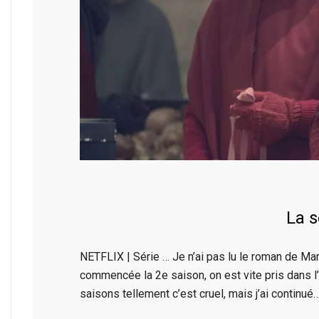
La s
NETFLIX | Série … Je n’ai pas lu le roman de Marg
commencée la 2e saison, on est vite pris dans l’int
saisons tellement c’est cruel, mais j’ai conti