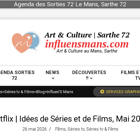
Agenda des Sorties 72 Le Mans, Sarthe 72
Art & Culture | Sarthe 72
influensmans.com
Art & Culture au Mans, Sarthe
ENDA SORTIES
NEWS
DÉCOUVERTES
FILMS E
72
!!
T
Primary
Navigation
ms
>
Séries tv & Films
>
Blog
>
Influen'S Mans
SERVICES GRAPHI
Menu
tflix | Idées de Séries et de Films, Mai 2
26 mai 2026
FIlms
,
Séries tv
,
Séries tv & Films