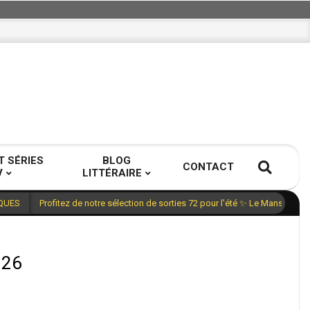
T SÉRIES
BLOG
CONTACT
V
LITTÉRAIRE
Profitez de notre sélection de sorties 72 pour l'été ✨ Le Mans, Sarth
QUES
026