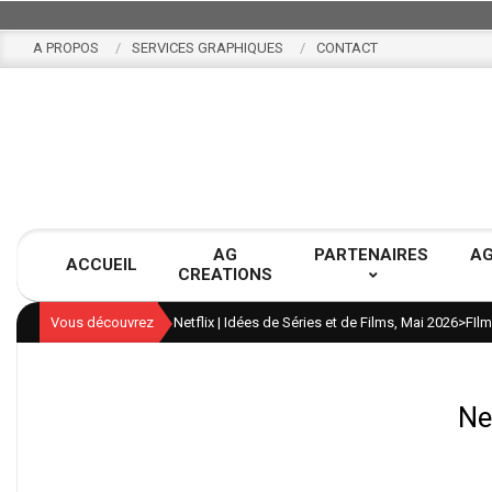
Skip
to
A PROPOS
SERVICES GRAPHIQUES
CONTACT
content
AG
PARTENAIRES
AG
ACCUEIL
CREATIONS
Vous découvrez
Netflix | Idées de Séries et de Films, Mai 2026
>
FIl
Ne