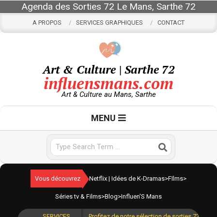
Skip
Agenda des Sorties 72 Le Mans, Sarthe 72
to
A PROPOS
SERVICES GRAPHIQUES
CONTACT
content
Art & Culture | Sarthe 72
influensmans.com
Art & Culture au Mans, Sarthe
Primary
MENU
Navigation
Menu
Search
Vous découvrez
Netflix | Idées de K-Dramas
>
FIlms
>
Séries tv & Films
>
Blog
>
Influen'S Mans
SERVICES
Profitez de notre sélection de sorties 72 pour