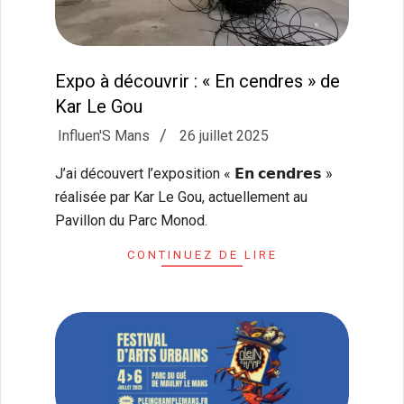
Expo à découvrir : « En cendres » de
Kar Le Gou
2025-
Influen'S Mans
26 juillet 2025
07-
J’ai découvert l’exposition « 𝗘𝗻 𝗰𝗲𝗻𝗱𝗿𝗲𝘀 »
26
réalisée par Kar Le Gou, actuellement au
Pavillon du Parc Monod.
CONTINUEZ DE LIRE