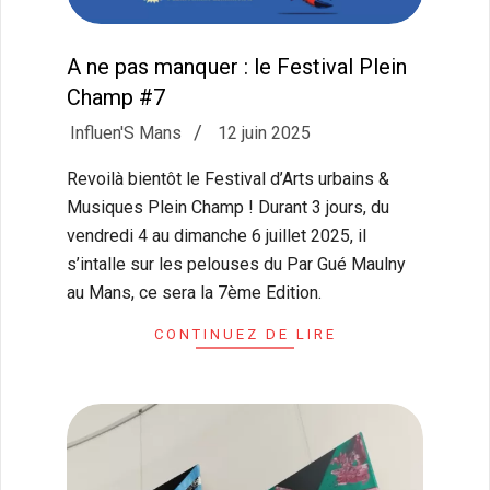
A ne pas manquer : le Festival Plein
Champ #7
2025-
Influen'S Mans
12 juin 2025
06-
Revoilà bientôt le Festival d’Arts urbains &
12
Musiques Plein Champ ! Durant 3 jours, du
vendredi 4 au dimanche 6 juillet 2025, il
s’intalle sur les pelouses du Par Gué Maulny
au Mans, ce sera la 7ème Edition.
CONTINUEZ DE LIRE