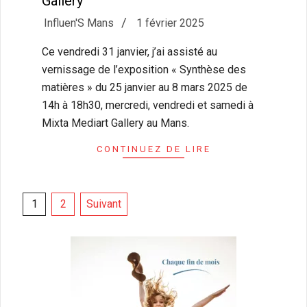
Gallery
2025-
Influen'S Mans
1 février 2025
02-
Ce vendredi 31 janvier, j’ai assisté au
01
vernissage de l’exposition « Synthèse des
matières » du 25 janvier au 8 mars 2025 de
14h à 18h30, mercredi, vendredi et samedi à
Mixta Mediart Gallery au Mans.
CONTINUEZ DE LIRE
Pagination
1
2
Suivant
des
publications