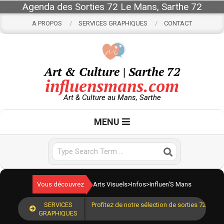
Skip
Agenda des Sorties 72 Le Mans, Sarthe 72
to
A PROPOS
SERVICES GRAPHIQUES
CONTACT
content
Art & Culture | Sarthe 72
influensmans.com
Art & Culture au Mans, Sarthe
Primary
MENU
Navigation
Menu
Search
Vous découvrez
Arts Visuels
>
Infos
>
Influen'S Mans
SERVICES
Profitez de notre sélection de sorties 72 pour
GRAPHIQUES