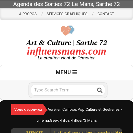
Skip
Agenda des Sorties 72 Le Mans, Sarthe 72
to
A PROPOS
SERVICES GRAPHIQUES
CONTACT
content
Art & Culture | Sarthe 72
influensmans.com
La création vient de l'émotion
Primary
MENU
Navigation
Menu
Search
Vous découvrez
Aurélien Cailloce, Pop Culture et Geekeries
>
cinéma
,
Geek
>
Infos
>
Influen'S Mans
SERVICES
Le Site alinegcreations.fr sera bientôt en lign