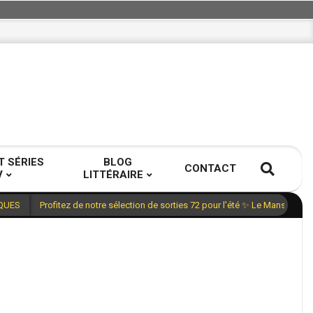
T SÉRIES
BLOG
CONTACT
V
LITTÉRAIRE
Profitez de notre sélection de sorties 72 pour l'été ✨ Le Mans, Sarth
QUES