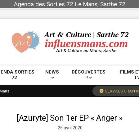
Agenda des Sorties 72 Le Mans, Sarthe 72
Art & Culture | Sarthe 72
influensmans.com
Art & Culture au Mans, Sarthe
ENDA SORTIES
NEWS
DÉCOUVERTES
FILMS E
72
!!
T
Primary
Navigation
 Mans
SERVICES GRAPHI
Menu
[Azuryte] Son 1er EP « Anger »
25 avril 2020