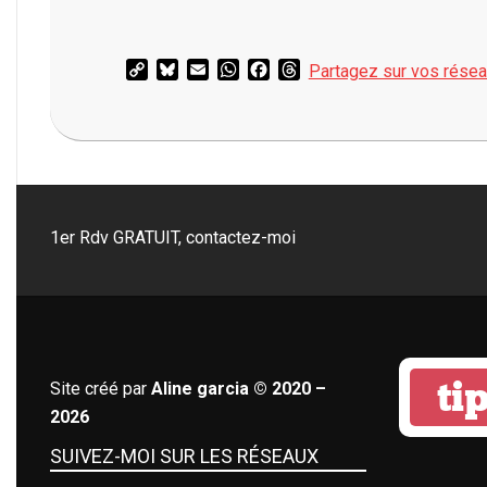
Copy
Bluesky
Email
WhatsApp
Facebook
Threads
Partagez sur vos rése
Link
2020-
04-
25
1er Rdv GRATUIT, contactez-moi
tip
Site créé par
Aline garcia © 2020 –
2026
SUIVEZ-MOI SUR LES RÉSEAUX