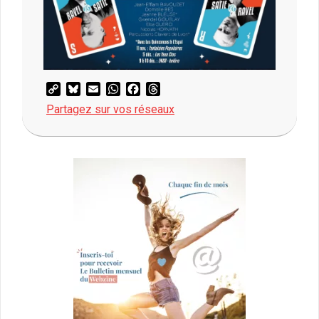
Copy
Bluesky
Email
WhatsApp
Facebook
Threads
Link
Partagez sur vos réseaux
2025-
11-
18