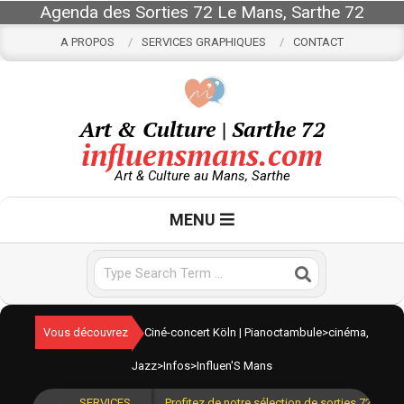
Skip
Agenda des Sorties 72 Le Mans, Sarthe 72
to
A PROPOS
SERVICES GRAPHIQUES
CONTACT
content
Art & Culture | Sarthe 72
influensmans.com
Art & Culture au Mans, Sarthe
Primary
MENU
Navigation
Menu
Search
Vous découvrez
Ciné-concert Köln | Pianoctambule
>
cinéma
,
Jazz
>
Infos
>
Influen'S Mans
SERVICES
Profitez de notre sélection de sorties 72 pour