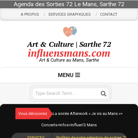
Skip
Agenda des Sorties 72 Le Mans, Sarthe 72
to
A PROPOS
SERVICES GRAPHIQUES
CONTACT
content
Art & Culture | Sarthe 72
influensmans.com
Art & Culture au Mans, Sarthe
Primary
MENU
Navigation
Menu
Search
Vous découvrez
La soirée Afterwork « Je vis au Mans »
>
Concerts
>
Infos
>
Influen'S Mans
SERVICES
Profitez de notre sélection de sorties 72 pour