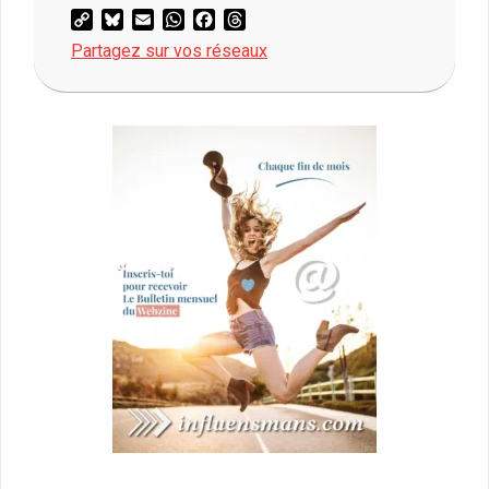
Copy
Bluesky
Email
WhatsApp
Facebook
Threads
Link
Partagez sur vos réseaux
2019-
02-
28