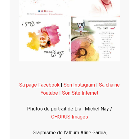
Sa page Facebook
|
Son Instagram
|
Sa chaine
Youtube
|
Son Site Internet
Photos de portrait de Lïa : Michel Nay /
CHORUS Images
Graphisme de l’album Aline Garcia,