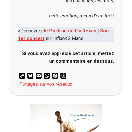
tes chansons, tes mots,
cette émotion, merci d’être toi
!!
>Découvrez
le Portrait de Lïa Revas
|
Son
1er concert
sur Influen’S Mans
Si vous avez apprécié cet article, mettez
un commentaire en dessous.
Copy
Bluesky
Email
WhatsApp
Facebook
Threads
Link
Partagez sur vos réseaux
2021-
02-
05