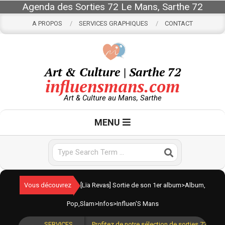
Skip
Agenda des Sorties 72 Le Mans, Sarthe 72
to
A PROPOS
SERVICES GRAPHIQUES
CONTACT
content
Art & Culture | Sarthe 72
influensmans.com
Art & Culture au Mans, Sarthe
Primary
MENU
Navigation
Menu
Search
Vous découvrez
[Lïa Revas] Sortie de son 1er album
>
Album
,
Pop
,
Slam
>
Infos
>
Influen'S Mans
SERVICES
Profitez de notre sélection de sorties 72 pour