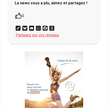
La news vous a plu, aimez et partagez !
0
Copy
Bluesky
Email
WhatsApp
Facebook
Threads
Link
Partagez sur vos réseaux
2026-
03-
20