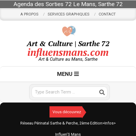
Skip
Agenda des Sorties 72 Le Mans, Sarthe 72
to
A PROPOS
SERVICES GRAPHIQUES
CONTACT
content
Art & Culture | Sarthe 72
influensmans.com
Art & Culture au Mans, Sarthe
Primary
MENU
Navigation
Menu
Search
Vous découvrez
Réseau Périnatal Sarthe & Perche, 2ème Edition
>
Infos
>
Influen'S Mans