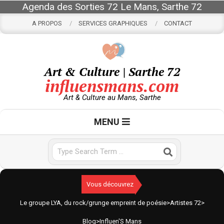
Skip
Agenda des Sorties 72 Le Mans, Sarthe 72
to
A PROPOS
SERVICES GRAPHIQUES
CONTACT
content
Art & Culture | Sarthe 72
influensmans.com
Art & Culture au Mans, Sarthe
Primary
MENU
Navigation
Menu
Search
Vous découvrez
Le groupe LYA, du rock/grunge empreint de poésie
>
Artistes 72
>
Blog
>
Influen'S Mans