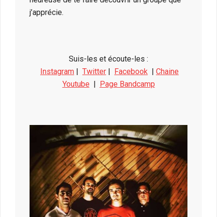
j’apprécie.
Suis-les et écoute-les :
Instagram
|
Twitter
|
Facebook
|
Chaine
Youtube
|
Page Bandcamp