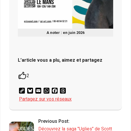
A noter : en juin 2026
L’article vous a plu, aimez et partagez
2
Copy
Bluesky
Email
WhatsApp
Facebook
Threads
Link
Partagez sur vos réseaux
2026-
05-
Previous Post:
07
Découvrez la saga "Uglies" de Scott