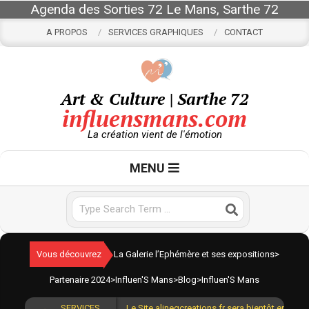
Skip
Agenda des Sorties 72 Le Mans, Sarthe 72
to
A PROPOS
SERVICES GRAPHIQUES
CONTACT
content
Art & Culture | Sarthe 72
influensmans.com
La création vient de l'émotion
Primary
MENU
Navigation
Menu
Search
Vous découvrez
La Galerie l’Ephémère et ses expositions
>
Partenaire 2024
>
Influen'S Mans
>
Blog
>
Influen'S Mans
SERVICES
Le Site alinegcreations.fr sera bientôt en lign