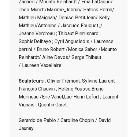
Zacherl / Mounto Reinhardt / Ema LaDague/
Théo Munch/Maxime_lebrun/ Patrick Perrin/
Mathieu Maignan/ Denise PetitJean/ Kelly
Mathieu/Antonine / Jacques Fouquet ;/
Jeanne Verdreau ; Thibaut Pierrisnard ;
SophieDelhaye ; Cyril Angueledis / Laurence
bertini / Bruno Robert /Monica Sabor /Mounto
Reinhardt/ Aline Devos/ Serge Thibaut
/ Laureen Vaxellaire…
Sculpteurs
: Olivier Frémont, Sylvine Laurent;
François Chauvin ; Hélène Yousse;Bruno
Morineau /Eric Vanel;Luc-Henri Lefort ; Laurent
Vignais ; Quentin Garel ;
Gerardo de Pablo / Caroline Chopin / David
Jaunay…