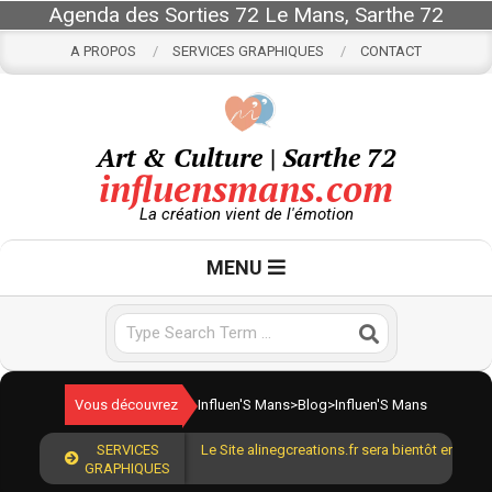
Skip
Agenda des Sorties 72 Le Mans, Sarthe 72
to
A PROPOS
SERVICES GRAPHIQUES
CONTACT
content
Art & Culture | Sarthe 72
influensmans.com
La création vient de l'émotion
Primary
MENU
Navigation
Menu
Search
Vous découvrez
Influen'S Mans
>
Blog
>
Influen'S Mans
SERVICES
Le Site alinegcreations.fr sera bientôt en lign
GRAPHIQUES