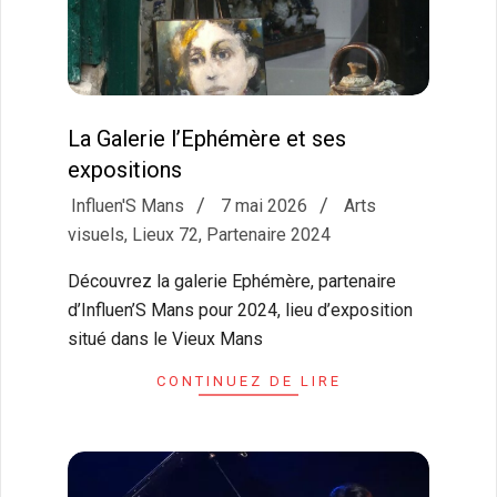
La Galerie l’Ephémère et ses
expositions
2026-
Influen'S Mans
7 mai 2026
Arts
05-
visuels
,
Lieux 72
,
Partenaire 2024
07
Découvrez la galerie Ephémère, partenaire
d’Influen’S Mans pour 2024, lieu d’exposition
situé dans le Vieux Mans
CONTINUEZ DE LIRE