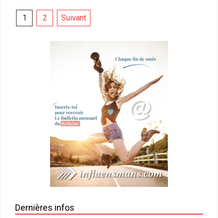
Pagination
1
2
Suivant
des
publications
Dernières infos