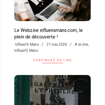
Le Webzine influensmans.com, le
plein de découverte !
2026-
Influen'S Mans
21 mai 2026
A la Une
,
05-
Influen'S Mans
21
CONTINUEZ DE LIRE