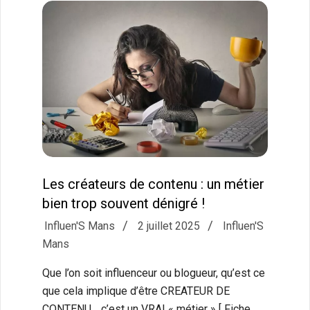
Les créateurs de contenu : un métier
bien trop souvent dénigré !
2025-
Influen'S Mans
2 juillet 2025
Influen'S
07-
Mans
02
Que l’on soit influenceur ou blogueur, qu’est ce
que cela implique d’être CREATEUR DE
CONTENU… c’est un VRAI « métier » [ Fiche