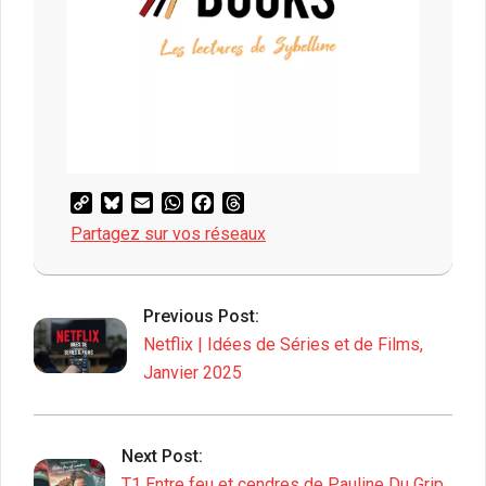
Copy
Bluesky
Email
WhatsApp
Facebook
Threads
Link
Partagez sur vos réseaux
2025-
02-
Previous Post:
14
Netflix | Idées de Séries et de Films,
Janvier 2025
Next Post:
T1 Entre feu et cendres de Pauline Du Grip