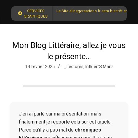
SERVICES
Le Site alinegcreations.fr sera bientôt en lign
GRAPHIQUES
Mon Blog Littéraire, allez je vous
le présente…
14 février 2025
_Lectures
,
Influen'S Mans
J’en ai parlé sur ma présentation, mais
finalemment je repporte cela sur cet article.
Parce qu’il y a pas mal de
chroniques
littéraires
sur influensmans.com. Il y a pas