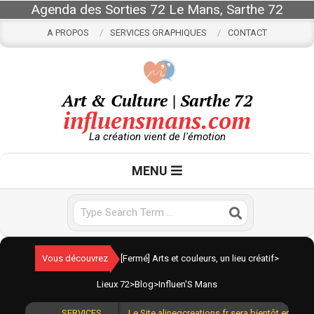
Skip
Agenda des Sorties 72 Le Mans, Sarthe 72
to
A PROPOS
SERVICES GRAPHIQUES
CONTACT
content
Art & Culture | Sarthe 72
influensmans.com
La création vient de l'émotion
Primary
MENU
Navigation
Menu
Search
Vous découvrez
[Fermé] Arts et couleurs, un lieu créatif
>
Lieux 72
>
Blog
>
Influen'S Mans
SERVICES
Le Site alinegcreations.fr sera bientôt en lign