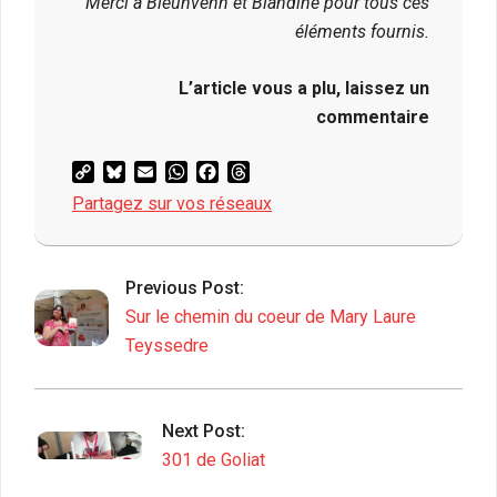
Merci à Bleuñvenn et Blandine pour tous ces
éléments fournis.
L’article vous a plu, laissez un
commentaire
Copy
Bluesky
Email
WhatsApp
Facebook
Threads
Link
Partagez sur vos réseaux
2020-
09-
Previous Post:
30
Sur le chemin du coeur de Mary Laure
Teyssedre
Next Post:
301 de Goliat