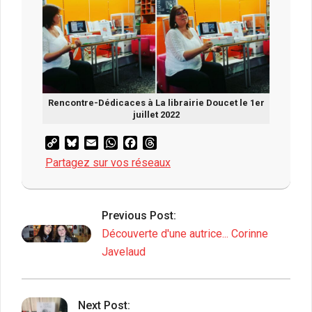
Rencontre-Dédicaces à La librairie Doucet le 1er
juillet 2022
Copy
Bluesky
Email
WhatsApp
Facebook
Threads
Link
Partagez sur vos réseaux
2022-
07-
Previous Post:
11
Découverte d'une autrice... Corinne
Javelaud
Next Post: