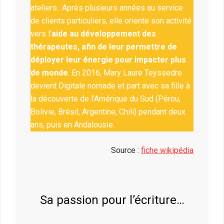
ateliers.. Après plusieurs années au service
de clients particuliers, elle oriente son activité
vers l’
aide au développement des
thérapeutes, afin de leur permettre de
déployer leur énergie pour impacter plus
de monde
. En 2016, Mary Laure Teyssedre
devient Digitale nomade et part avec sa fille à
la découverte de l’Amérique du Sud (Pérou,
Bolivie, Brésil, Argentine, Chili) pendant deux
ans, puis en Andalousie.
Source :
fiche wikipédia
Sa passion pour l’écriture…