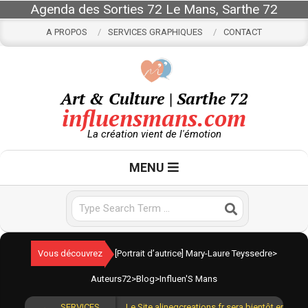
Skip
Agenda des Sorties 72 Le Mans, Sarthe 72
to
A PROPOS
SERVICES GRAPHIQUES
CONTACT
content
Art & Culture | Sarthe 72
influensmans.com
La création vient de l'émotion
Primary
MENU
Navigation
Menu
Search
Vous découvrez
[Portrait d’autrice] Mary-Laure Teyssedre
>
Auteurs72
>
Blog
>
Influen'S Mans
SERVICES
Le Site alinegcreations.fr sera bientôt en lign