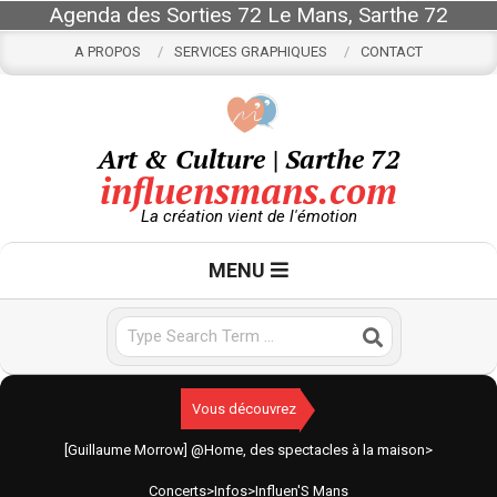
Skip
Agenda des Sorties 72 Le Mans, Sarthe 72
to
A PROPOS
SERVICES GRAPHIQUES
CONTACT
content
Art & Culture | Sarthe 72
influensmans.com
La création vient de l'émotion
Primary
MENU
Navigation
Menu
Search
Vous découvrez
[Guillaume Morrow] @Home, des spectacles à la maison
>
Concerts
>
Infos
>
Influen'S Mans