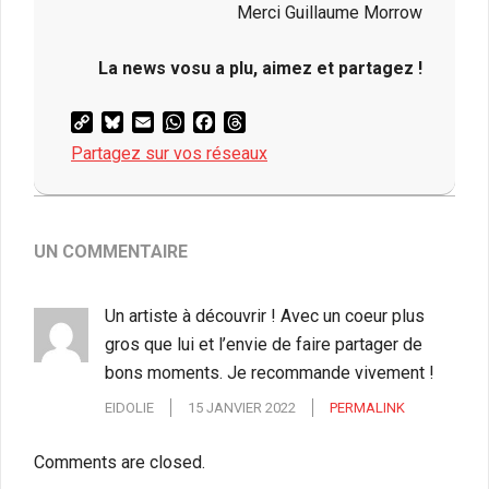
Merci Guillaume Morrow
La news vosu a plu, aimez et partagez !
Copy
Bluesky
Email
WhatsApp
Facebook
Threads
Link
Partagez sur vos réseaux
2020-
05-
13
UN COMMENTAIRE
Un artiste à découvrir ! Avec un coeur plus
gros que lui et l’envie de faire partager de
bons moments. Je recommande vivement !
EIDOLIE
15 JANVIER 2022
PERMALINK
Comments are closed.