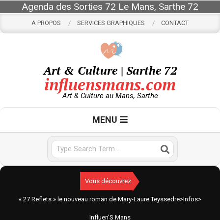
Skip
Agenda des Sorties 72 Le Mans, Sarthe 72
to
A PROPOS
SERVICES GRAPHIQUES
CONTACT
content
Art & Culture | Sarthe 72
influensmans.com
Art & Culture au Mans, Sarthe
Primary
MENU
Navigation
Menu
Search
Vous découvrez
« 27 Reflets » le nouveau roman de Mary-Laure Teyssedre
>
Infos
>
Influen'S Mans