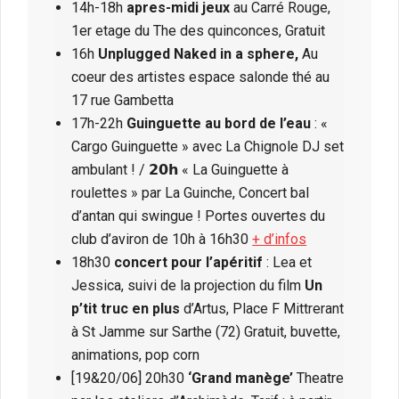
14h-18h
apres-midi jeux
au Carré Rouge,
1er etage du The des quinconces, Gratuit
16h
Unplugged Naked in a sphere,
Au
coeur des artistes espace salonde thé au
17 rue Gambetta
17h-22h
Guinguette au bord de l’eau
: «
Cargo Guinguette » avec La Chignole DJ set
ambulant ! / 𝟮𝟬𝗵 « La Guinguette à
roulettes » par La Guinche, Concert bal
d’antan qui swingue ! Portes ouvertes du
club d’aviron de 10h à 16h30
+ d’infos
18h30
concert pour l’apéritif
: Lea et
Jessica, suivi de la projection du film
Un
p’tit truc en plus
d’Artus, Place F Mittrerant
à St Jamme sur Sarthe (72) Gratuit, buvette,
animations, pop corn
[19&20/06] 20h30
‘Grand manège’
Theatre