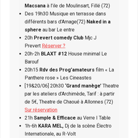
Macsana
à l’ile de Moulinsart, Fillé (72)
Des 19h30 Musique en terrasse dans
différents bars d’Arnage(72)
Naked in a
sphere
au bar Le entre
20h
Prevert comedy Club
Mjc J
Prevert
Réserver ?
20h-2h
BLAXT #12
House minimal Le
Barouf
20h15
Rdv des Prog’amateurs
film « La
Panthere rose » Les Cineastes
[19&20/06] 20h30
‘Grand manège’
Theatre
par les ateliers d’Archimède, Tarif : à partir
de 5€, Theatre de Chaoué à Allonnes (72)
Sur réservation
21h
Sample & Efficace
au Verre I Table
1h-6h
KARA MEL,
Dj de la scène Électro
Internationale, au R-Volt