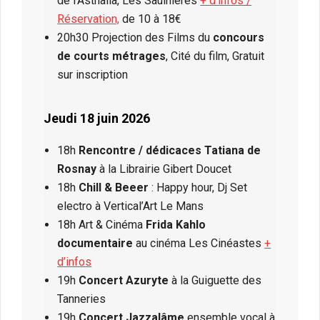
de l’Asthalia, Les Saulnières
+ d’infos /
Réservation,
de 10 à 18€
20h30 Projection des Films du
concours
de courts métrages
, Cité du film, Gratuit
sur inscription
Jeudi 18 juin 2026
18h
Rencontre / dédicaces Tatiana de
Rosnay
à la Librairie Gibert Doucet
18h
Chill & Beeer
: Happy hour, Dj Set
electro à Vertical’Art Le Mans
18h Art & Cinéma
Frida Kahlo
documentaire
au cinéma Les Cinéastes
+
d’infos
19h
Concert Azuryte
à la Guiguette des
Tanneries
19h
Concert Jazzalâme
ensemble vocal à