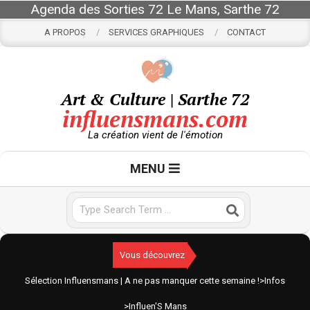
Skip
Agenda des Sorties 72 Le Mans, Sarthe 72
to
A PROPOS
SERVICES GRAPHIQUES
CONTACT
content
Art & Culture | Sarthe 72
influensmans.com
La création vient de l'émotion
Primary
MENU
Navigation
Menu
Search
Vous découvrez
Sélection Influensmans | A ne pas manquer cette semaine !
>
Infos
>
Influen'S Mans