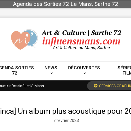
Agenda des Sorties 72 Le Mans, Sarthe 72
Art & Culture | Sarthe 72
influensmans.com
Art & Culture au Mans, Sarthe
GENDA SORTIES
NEWS
DÉCOUVERTES
SÉRIE
72
FIL
Primary
Navigation
bum
>
Infos
>
Influen'S Mans
SERVICES GRAPHI
Menu
linca] Un album plus acoustique pour 2
7 février 2023