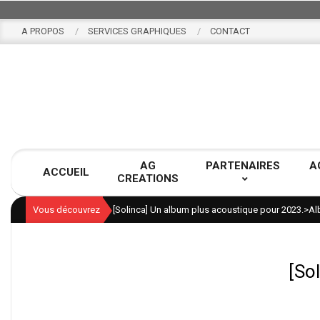
Skip
to
A PROPOS
SERVICES GRAPHIQUES
CONTACT
content
AG
PARTENAIRES
A
ACCUEIL
CREATIONS
Vous découvrez
[Solinca] Un album plus acoustique pour 2023.
>
Al
[So