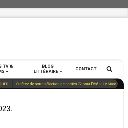
S TV &
BLOG
CONTACT
MS
LITTÉRAIRE
Profitez de notre sélection de sorties 72 pour l'été ✨ Le Mans, Sarth
QUES
023.