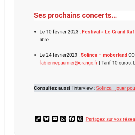
Ses prochains concerts…
Le 10 février 2023 :
Festival « Le Grand Raf
libre
Le 24 février2023 :
Solinca – moberland
CON
fabiennepaumier@orange.fr
| Tarif 10 euros,
Consultez aussi
l’interview :
Solinca… jouer pour
Copy
Bluesky
Email
WhatsApp
Facebook
Threads
Partagez sur vos rése
Link
2023-