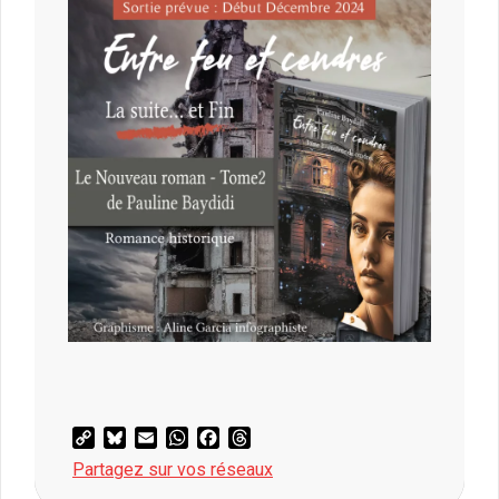
Copy
Bluesky
Email
WhatsApp
Facebook
Threads
Link
Partagez sur vos réseaux