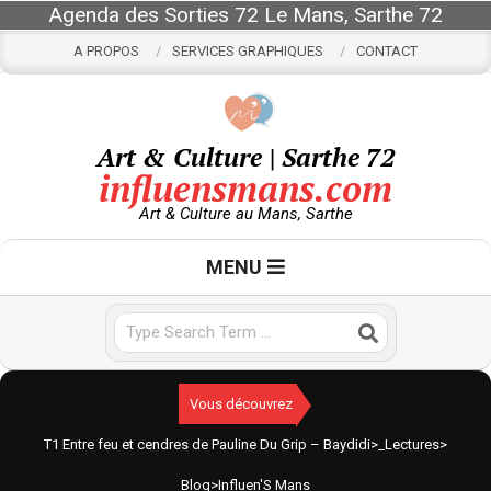
Skip
Agenda des Sorties 72 Le Mans, Sarthe 72
to
A PROPOS
SERVICES GRAPHIQUES
CONTACT
content
Art & Culture | Sarthe 72
influensmans.com
Art & Culture au Mans, Sarthe
Primary
MENU
Navigation
Menu
Search
Vous découvrez
T1 Entre feu et cendres de Pauline Du Grip – Baydidi
>
_Lectures
>
Blog
>
Influen'S Mans