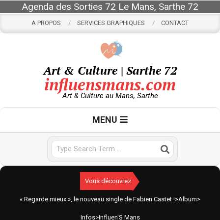
Skip
Agenda des Sorties 72 Le Mans, Sarthe 72
to
A PROPOS
SERVICES GRAPHIQUES
CONTACT
content
Art & Culture | Sarthe 72
influensmans.com
Art & Culture au Mans, Sarthe
Primary
MENU
Navigation
Menu
Search
Vous découvrez
« Regarde mieux », le nouveau single de Fabien Castet !
>
Album
>
Infos
>
Influen'S Mans