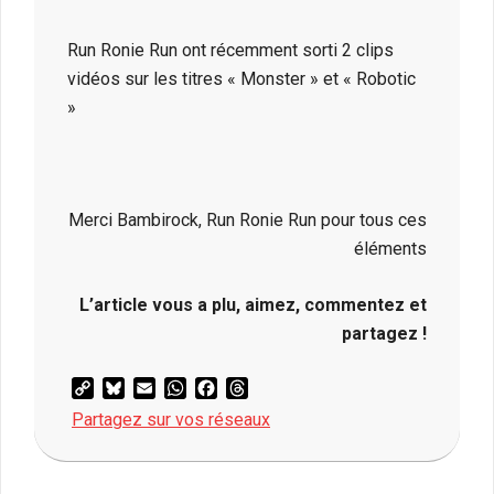
Run Ronie Run ont récemment sorti 2 clips
vidéos sur les titres « Monster » et « Robotic
»
Merci Bambirock, Run Ronie Run pour tous ces
éléments
L’article vous a plu, aimez, commentez et
partagez !
Copy
Bluesky
Email
WhatsApp
Facebook
Threads
Link
Partagez sur vos réseaux
2021-
07-