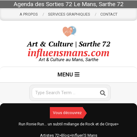
Skip
Agenda des Sorties 72 Le Mans, Sarthe 72
to
A PROPOS
SERVICES GRAPHIQUES
CONTACT
content
Art & Culture | Sarthe 72
influensmans.com
Art & Culture au Mans, Sarthe
Primary
MENU
Navigation
Menu
Search
Vous découvrez
Run Ronie Run… un subtil mélange de Rock et de Cirque
>
Artistes 72
>
Blog
>
Influen'S Mans