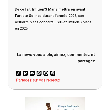
De ce fait,
Influen’S Mans mettra en avant
l’artiste Solinca durant l’année 2025
, son
actualité & ses concerts… Suivez Influen’S Mans
en 2025.
La news vous a plu, aimez, commentez et
partagez
Copy
Bluesky
Email
WhatsApp
Facebook
Threads
Link
Partagez sur vos réseaux
2024-
11-
04