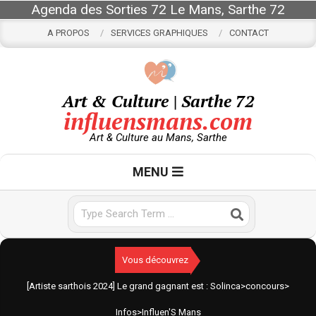
Skip
Agenda des Sorties 72 Le Mans, Sarthe 72
to
A PROPOS
SERVICES GRAPHIQUES
CONTACT
content
Art & Culture | Sarthe 72
influensmans.com
Art & Culture au Mans, Sarthe
Primary
MENU
Navigation
Menu
Search
Vous découvrez
[Artiste sarthois 2024] Le grand gagnant est : Solinca
>
concours
>
Infos
>
Influen'S Mans