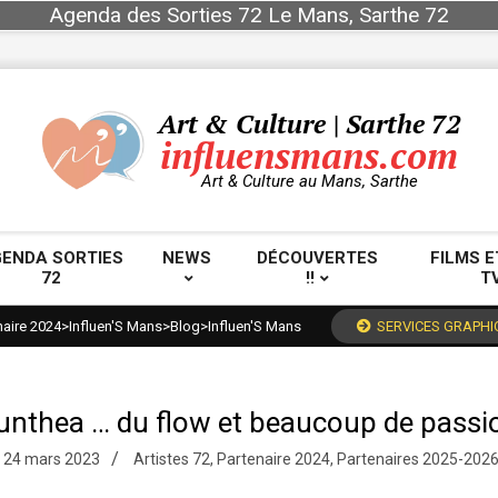
Agenda des Sorties 72 Le Mans, Sarthe 72
Art & Culture | Sarthe 72
influensmans.com
Art & Culture au Mans, Sarthe
ENDA SORTIES
NEWS
DÉCOUVERTES
FILMS E
72
!!
T
Primary
Navigation
naire 2024
>
Influen'S Mans
>
Blog
>
Influen'S Mans
SERVICES GRAPHI
Menu
unthea … du flow et beaucoup de passi
24 mars 2023
Artistes 72
,
Partenaire 2024
,
Partenaires 2025-202