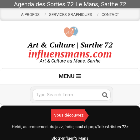
Skip
Agenda des Sorties 72 Le Mans, Sarthe 72
to
A PROPOS
SERVICES GRAPHIQUES
CONTACT
content
Art & Culture | Sarthe 72
influensmans.com
Art & Culture au Mans, Sarthe
Primary
MENU
Navigation
Menu
Search
Vous découvrez
Heidi, au croisement du jazz, indie, soul et pop/folk
>
Artistes 72
>
Blog
>
Influen'S Mans