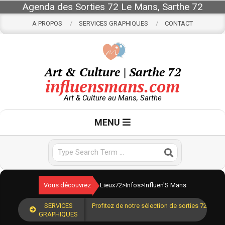
Skip
Agenda des Sorties 72 Le Mans, Sarthe 72
to
A PROPOS
SERVICES GRAPHIQUES
CONTACT
content
Art & Culture | Sarthe 72
influensmans.com
Art & Culture au Mans, Sarthe
Primary
MENU
Navigation
Menu
Search
Vous découvrez
Lieux72
>
Infos
>
Influen'S Mans
SERVICES
Profitez de notre sélection de sorties 72 pour
GRAPHIQUES