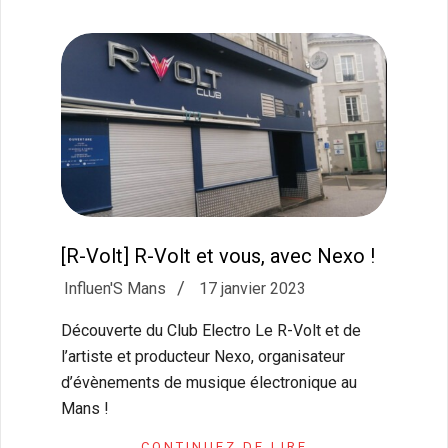
[R-Volt] R-Volt et vous, avec Nexo !
2023-
Influen'S Mans
17 janvier 2023
01-
Découverte du Club Electro Le R-Volt et de
17
l’artiste et producteur Nexo, organisateur
d’évènements de musique électronique au
Mans !
CONTINUEZ DE LIRE