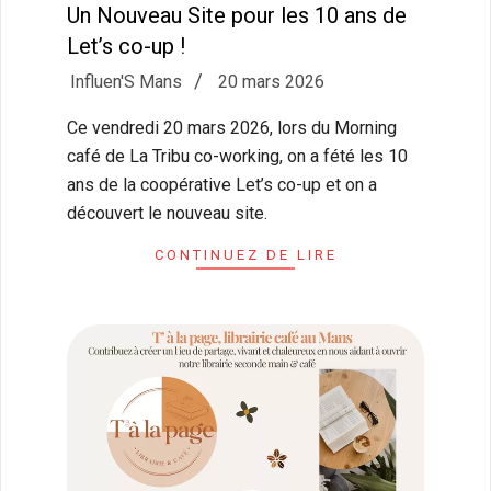
Un Nouveau Site pour les 10 ans de
Let’s co-up !
2026-
Influen'S Mans
20 mars 2026
03-
Ce vendredi 20 mars 2026, lors du Morning
20
café de La Tribu co-working, on a fété les 10
ans de la coopérative Let’s co-up et on a
découvert le nouveau site.
CONTINUEZ DE LIRE