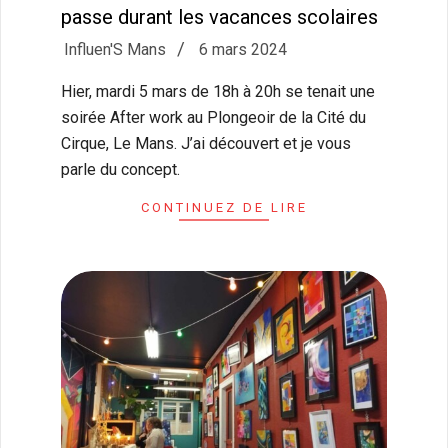
passe durant les vacances scolaires
2024-
Influen'S Mans
6 mars 2024
03-
Hier, mardi 5 mars de 18h à 20h se tenait une
06
soirée After work au Plongeoir de la Cité du
Cirque, Le Mans. J’ai découvert et je vous
parle du concept.
CONTINUEZ DE LIRE