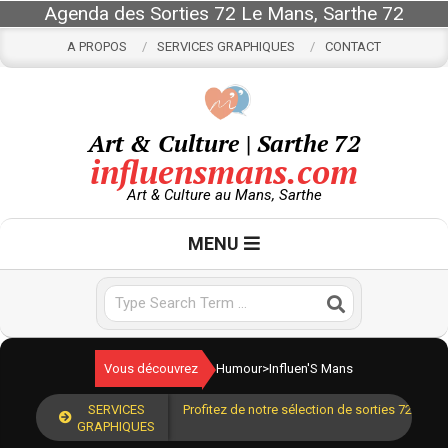
Skip
Agenda des Sorties 72 Le Mans, Sarthe 72
to
A PROPOS
SERVICES GRAPHIQUES
CONTACT
content
Art & Culture | Sarthe 72
influensmans.com
Art & Culture au Mans, Sarthe
Primary
MENU
Navigation
Menu
Search
Vous découvrez
Humour
>
Influen'S Mans
SERVICES
Profitez de notre sélection de sorties 72 pour
GRAPHIQUES