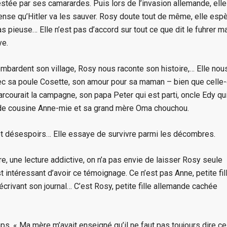
testée par ses camarardes. Puis lors de l’invasion allemande, elle
pense qu’Hitler va les sauver. Rosy doute tout de même, elle esp
s pieuse… Elle n’est pas d’accord sur tout ce que dit le fuhrer m
ye.
mbardent son village, Rosy nous raconte son histoire,… Elle nou
vec sa poule Cosette, son amour pour sa maman – bien que celle-
arcourait la campagne, son papa Peter qui est parti, oncle Edy qu
te de cousine Anne-mie et sa grand mère Oma chouchou.
 et désespoirs… Elle essaye de survivre parmi les décombres.
ire, une lecture addictive, on n’a pas envie de laisser Rosy seule
st intéressant d’avoir ce témoignage. Ce n’est pas Anne, petite fil
écrivant son journal… C’est Rosy, petite fille allemande cachée
s. « Ma mère m’avait enseigné qu’il ne faut pas toujours dire ce