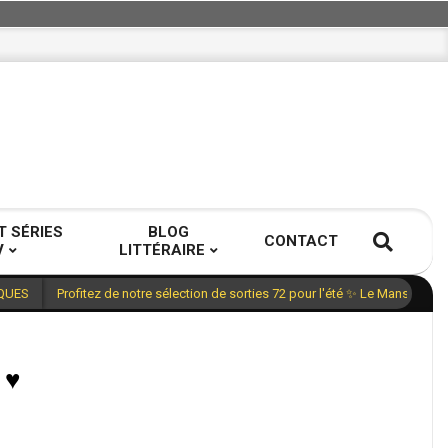
T SÉRIES
BLOG
CONTACT
V
LITTÉRAIRE
Profitez de notre sélection de sorties 72 pour l'été ✨ Le Mans, Sarth
QUES
 ♥