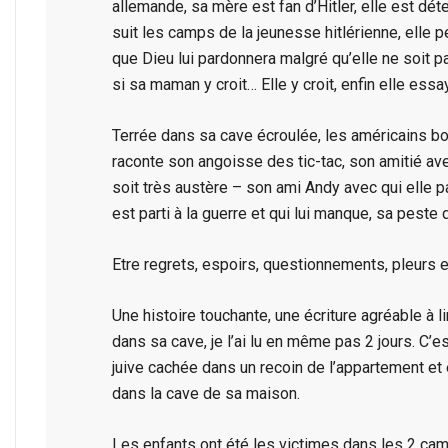
allemande, sa mère est fan d’Hitler, elle est dé
suit les camps de la jeunesse hitlérienne, elle 
que Dieu lui pardonnera malgré qu’elle ne soit pa
si sa maman y croit… Elle y croit, enfin elle essa
Terrée dans sa cave écroulée, les américains bo
raconte son angoisse des tic-tac, son amitié a
soit très austère – son ami Andy avec qui elle p
est parti à la guerre et qui lui manque, sa pes
Etre regrets, espoirs, questionnements, pleurs
Une histoire touchante, une écriture agréable à l
dans sa cave, je l’ai lu en même pas 2 jours. C’e
juive cachée dans un recoin de l’appartement et 
dans la cave de sa maison.
Les enfants ont été les victimes dans les 2 camp