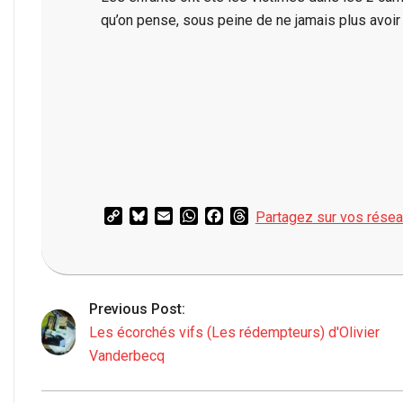
qu’on pense, sous peine de ne jamais plus avoir l
Copy
Bluesky
Email
WhatsApp
Facebook
Threads
Partagez sur vos rése
Link
2015-
01-
27
Previous Post:
Les écorchés vifs (Les rédempteurs) d'Olivier
Vanderbecq