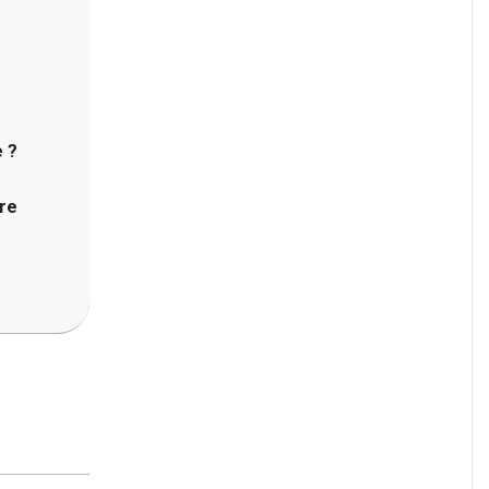
e ?
re