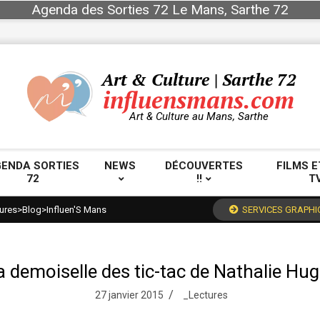
Agenda des Sorties 72 Le Mans, Sarthe 72
Art & Culture | Sarthe 72
influensmans.com
Art & Culture au Mans, Sarthe
ENDA SORTIES
NEWS
DÉCOUVERTES
FILMS E
72
!!
T
Primary
Navigation
ures
>
Blog
>
Influen'S Mans
SERVICES GRAPHI
Menu
a demoiselle des tic-tac de Nathalie Hug
27 janvier 2015
_Lectures