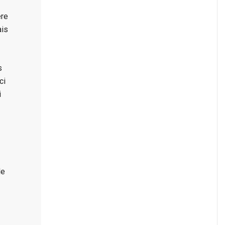
ère
ais
s
ci
i
le