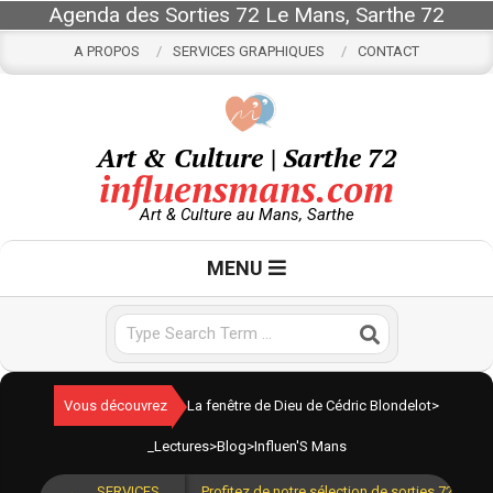
Skip
Agenda des Sorties 72 Le Mans, Sarthe 72
to
A PROPOS
SERVICES GRAPHIQUES
CONTACT
content
Art & Culture | Sarthe 72
influensmans.com
Art & Culture au Mans, Sarthe
Primary
MENU
Navigation
Menu
Search
Vous découvrez
La fenêtre de Dieu de Cédric Blondelot
>
_Lectures
>
Blog
>
Influen'S Mans
SERVICES
Profitez de notre sélection de sorties 72 pour