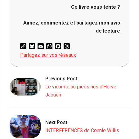
Ce livre vous tente ?
Aimez, commentez et partagez mon avis
de lecture
Copy
Bluesky
Email
WhatsApp
Facebook
Threads
Link
Partagez sur vos réseaux
2017-
09-
Previous Post:
27
Le vicomte au pieds nus d'Hervé
Jaouen
Next Post:
INTERFERENCES de Connie Willis